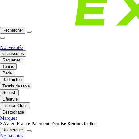
Rechercher
Nouveautés
Chaussures
Raquettes
Tennis
Padel
Badminton
Tennis de table
Squash
Lifestyle
Espace Clubs
Déstockage
Marques
SAV en France
Paiement sécurisé
Retours faciles
Rechercher
Nouveautés