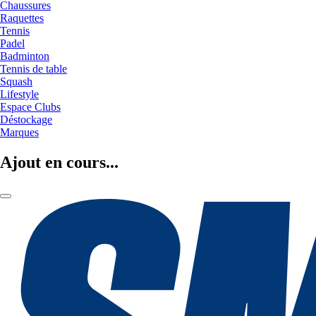
Chaussures
Raquettes
Tennis
Padel
Badminton
Tennis de table
Squash
Lifestyle
Espace Clubs
Déstockage
Marques
Ajout en cours...