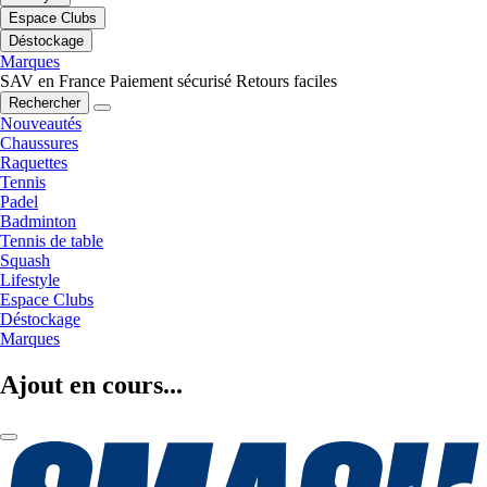
Espace Clubs
Déstockage
Marques
SAV en France
Paiement sécurisé
Retours faciles
Rechercher
Nouveautés
Chaussures
Raquettes
Tennis
Padel
Badminton
Tennis de table
Squash
Lifestyle
Espace Clubs
Déstockage
Marques
Ajout en cours...