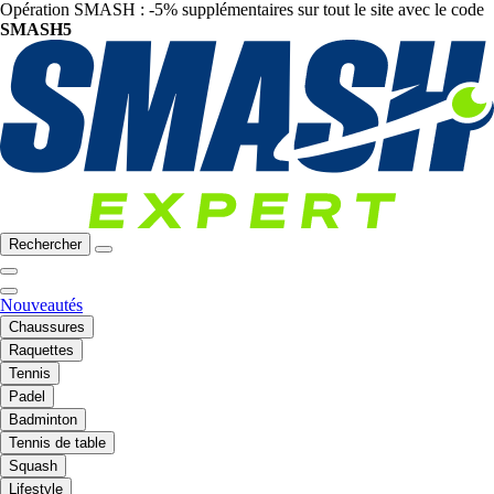
Opération SMASH : -5% supplémentaires sur tout le site avec le code
SMASH5
Rechercher
Nouveautés
Chaussures
Raquettes
Tennis
Padel
Badminton
Tennis de table
Squash
Lifestyle