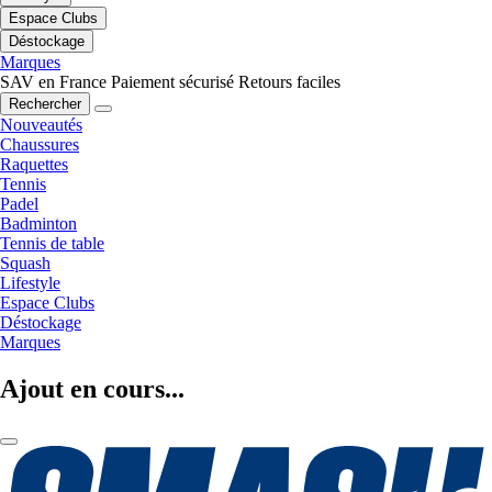
Espace Clubs
Déstockage
Marques
SAV en France
Paiement sécurisé
Retours faciles
Rechercher
Nouveautés
Chaussures
Raquettes
Tennis
Padel
Badminton
Tennis de table
Squash
Lifestyle
Espace Clubs
Déstockage
Marques
Ajout en cours...