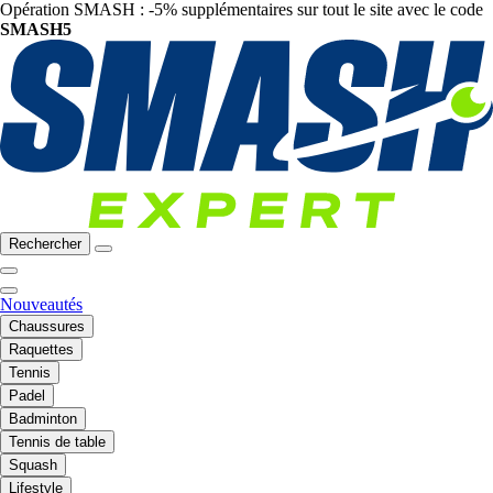
Opération SMASH : -5% supplémentaires sur tout le site avec le code
SMASH5
Rechercher
Nouveautés
Chaussures
Raquettes
Tennis
Padel
Badminton
Tennis de table
Squash
Lifestyle