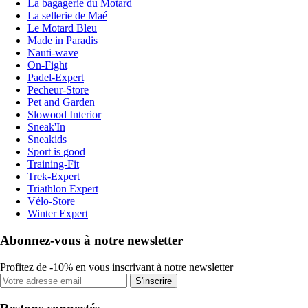
La bagagerie du Motard
La sellerie de Maé
Le Motard Bleu
Made in Paradis
Nauti-wave
On-Fight
Padel-Expert
Pecheur-Store
Pet and Garden
Slowood Interior
Sneak'In
Sneakids
Sport is good
Training-Fit
Trek-Expert
Triathlon Expert
Vélo-Store
Winter Expert
Abonnez-vous à notre newsletter
Profitez de -10% en vous inscrivant à notre newsletter
S'inscrire