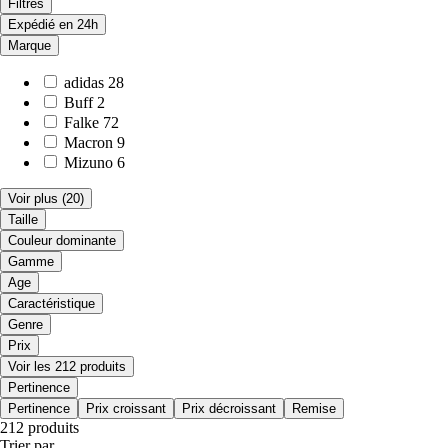
Filtres
Expédié en 24h
Marque
adidas
28
Buff
2
Falke
72
Macron
9
Mizuno
6
Voir plus
(20)
Taille
Couleur dominante
Gamme
Age
Caractéristique
Genre
Prix
Voir les 212 produits
Pertinence
Pertinence
Prix croissant
Prix décroissant
Remise
212 produits
Trier par