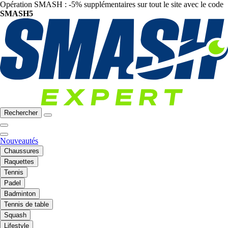
Opération SMASH : -5% supplémentaires sur tout le site avec le code
SMASH5
Rechercher
Nouveautés
Chaussures
Raquettes
Tennis
Padel
Badminton
Tennis de table
Squash
Lifestyle