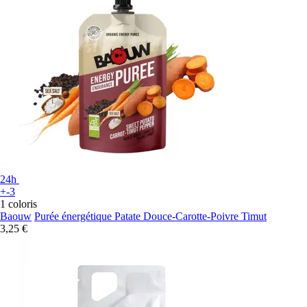
24h
+-3
1 coloris
Baouw
Purée énergétique Patate Douce-Carotte-Poivre Timut
3,25 €