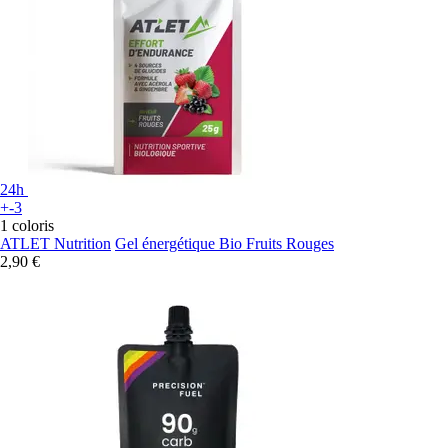
24h
+-3
1 coloris
ATLET Nutrition
Gel énergétique Bio Fruits Rouges
2,90 €