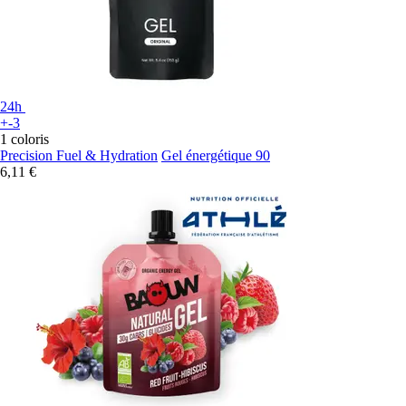
24h
+-3
1 coloris
Precision Fuel & Hydration
Gel énergétique 90
6,11 €