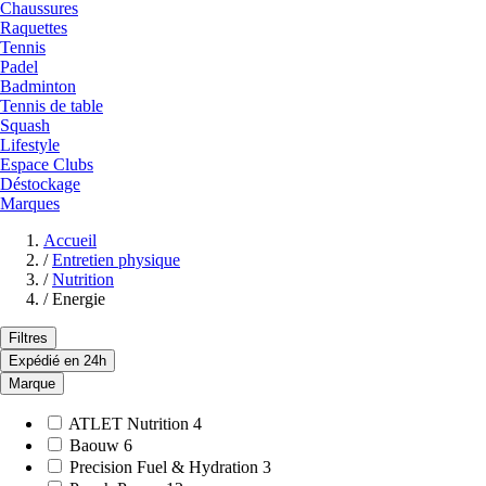
Chaussures
Raquettes
Tennis
Padel
Badminton
Tennis de table
Squash
Lifestyle
Espace Clubs
Déstockage
Marques
Accueil
/
Entretien physique
/
Nutrition
/
Energie
Filtres
Expédié en 24h
Marque
ATLET Nutrition
4
Baouw
6
Precision Fuel & Hydration
3