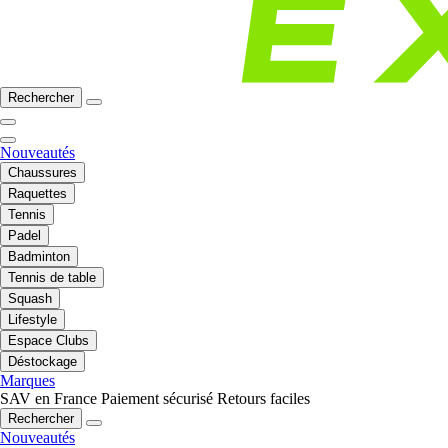
Rechercher
Nouveautés
Chaussures
Raquettes
Tennis
Padel
Badminton
Tennis de table
Squash
Lifestyle
Espace Clubs
Déstockage
Marques
SAV en France
Paiement sécurisé
Retours faciles
Rechercher
Nouveautés