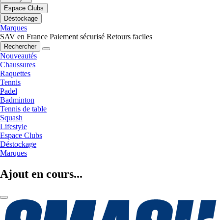
Espace Clubs
Déstockage
Marques
SAV en France
Paiement sécurisé
Retours faciles
Rechercher
Nouveautés
Chaussures
Raquettes
Tennis
Padel
Badminton
Tennis de table
Squash
Lifestyle
Espace Clubs
Déstockage
Marques
Ajout en cours...