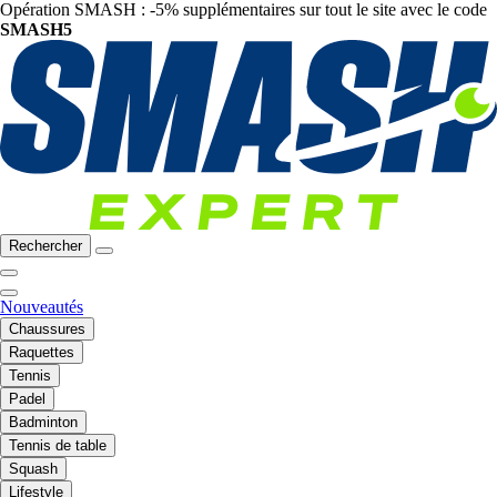
Opération SMASH : -5% supplémentaires sur tout le site avec le code
SMASH5
Rechercher
Nouveautés
Chaussures
Raquettes
Tennis
Padel
Badminton
Tennis de table
Squash
Lifestyle