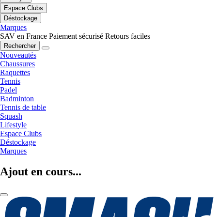
Espace Clubs
Déstockage
Marques
SAV en France
Paiement sécurisé
Retours faciles
Rechercher
Nouveautés
Chaussures
Raquettes
Tennis
Padel
Badminton
Tennis de table
Squash
Lifestyle
Espace Clubs
Déstockage
Marques
Ajout en cours...