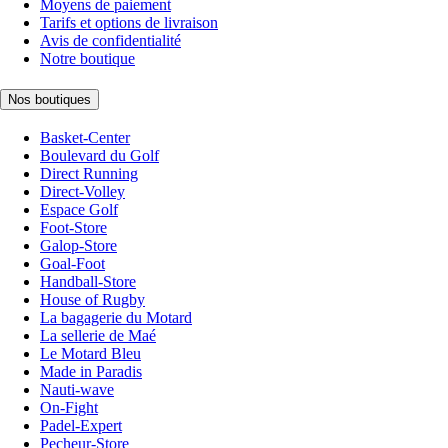
Moyens de paiement
Tarifs et options de livraison
Avis de confidentialité
Notre boutique
Nos boutiques
Basket-Center
Boulevard du Golf
Direct Running
Direct-Volley
Espace Golf
Foot-Store
Galop-Store
Goal-Foot
Handball-Store
House of Rugby
La bagagerie du Motard
La sellerie de Maé
Le Motard Bleu
Made in Paradis
Nauti-wave
On-Fight
Padel-Expert
Pecheur-Store