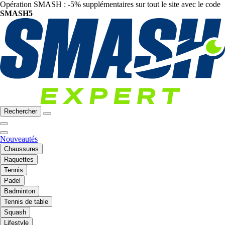
Opération SMASH : -5% supplémentaires sur tout le site avec le code
SMASH5
Rechercher
Nouveautés
Chaussures
Raquettes
Tennis
Padel
Badminton
Tennis de table
Squash
Lifestyle