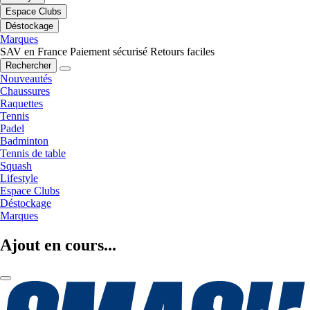
Espace Clubs
Déstockage
Marques
SAV en France
Paiement sécurisé
Retours faciles
Rechercher
Nouveautés
Chaussures
Raquettes
Tennis
Padel
Badminton
Tennis de table
Squash
Lifestyle
Espace Clubs
Déstockage
Marques
Ajout en cours...