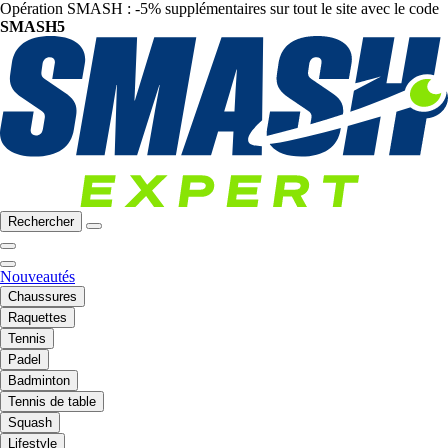
Opération SMASH : -5% supplémentaires sur tout le site avec le code
SMASH5
Rechercher
Nouveautés
Chaussures
Raquettes
Tennis
Padel
Badminton
Tennis de table
Squash
Lifestyle