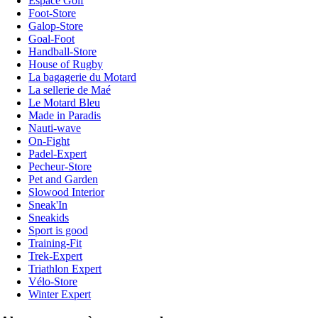
Espace Golf
Foot-Store
Galop-Store
Goal-Foot
Handball-Store
House of Rugby
La bagagerie du Motard
La sellerie de Maé
Le Motard Bleu
Made in Paradis
Nauti-wave
On-Fight
Padel-Expert
Pecheur-Store
Pet and Garden
Slowood Interior
Sneak'In
Sneakids
Sport is good
Training-Fit
Trek-Expert
Triathlon Expert
Vélo-Store
Winter Expert