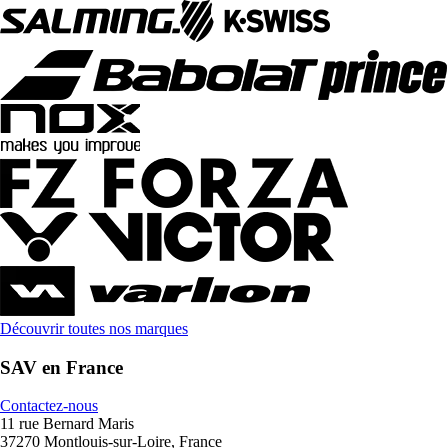
Découvrir toutes nos marques
SAV en France
Contactez-nous
11 rue Bernard Maris
37270 Montlouis-sur-Loire, France