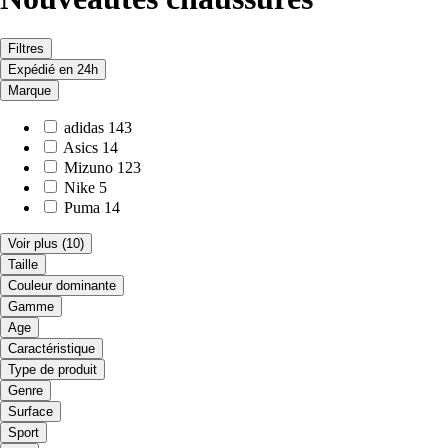
Filtres
Expédié en 24h
Marque
adidas
143
Asics
14
Mizuno
123
Nike
5
Puma
14
Voir plus
(10)
Taille
Couleur dominante
Gamme
Age
Caractéristique
Type de produit
Genre
Surface
Sport