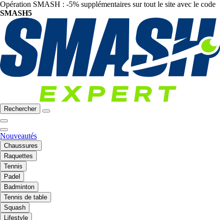
Opération SMASH : -5% supplémentaires sur tout le site avec le code
SMASH5
Rechercher
Nouveautés
Chaussures
Raquettes
Tennis
Padel
Badminton
Tennis de table
Squash
Lifestyle