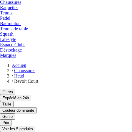
Chaussures
Raquettes
Tennis
Padel
Badminton
Tennis de table
Squash
Lifestyle
Espace Clubs
Déstockage
Marques
Accueil
/
Chaussures
/
Head
/
Revolt Court
Filtres
Expédié en 24h
Taille
Couleur dominante
Genre
Prix
Voir les 5 produits