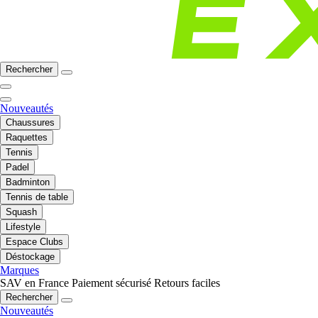
Rechercher
Nouveautés
Chaussures
Raquettes
Tennis
Padel
Badminton
Tennis de table
Squash
Lifestyle
Espace Clubs
Déstockage
Marques
SAV en France
Paiement sécurisé
Retours faciles
Rechercher
Nouveautés