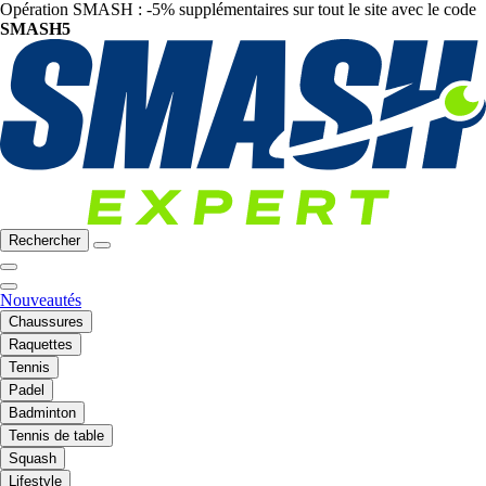
Opération SMASH : -5% supplémentaires sur tout le site avec le code
SMASH5
Rechercher
Nouveautés
Chaussures
Raquettes
Tennis
Padel
Badminton
Tennis de table
Squash
Lifestyle