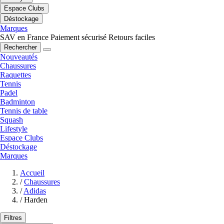
Espace Clubs
Déstockage
Marques
SAV en France
Paiement sécurisé
Retours faciles
Rechercher
Nouveautés
Chaussures
Raquettes
Tennis
Padel
Badminton
Tennis de table
Squash
Lifestyle
Espace Clubs
Déstockage
Marques
Accueil
/
Chaussures
/
Adidas
/
Harden
Filtres