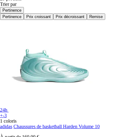
Trier par
Pertinence
Pertinence
Prix croissant
Prix décroissant
Remise
24h
+-3
1 coloris
adidas
Chaussures de basketball Harden Volume 10
À partir de
160,00 €