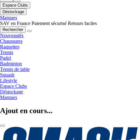
Espace Clubs
Déstockage
Marques
SAV en France
Paiement sécurisé
Retours faciles
Rechercher
Nouveautés
Chaussures
Raquettes
Tennis
Padel
Badminton
Tennis de table
Squash
Lifestyle
Espace Clubs
Déstockage
Marques
Ajout en cours...