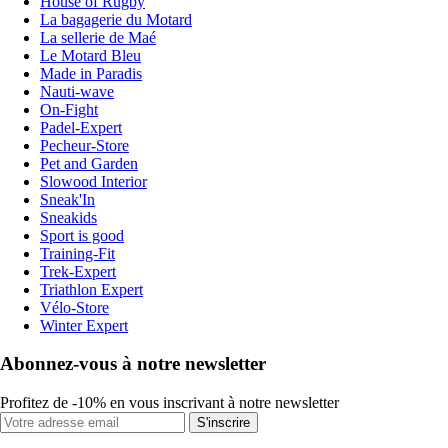
House of Rugby
La bagagerie du Motard
La sellerie de Maé
Le Motard Bleu
Made in Paradis
Nauti-wave
On-Fight
Padel-Expert
Pecheur-Store
Pet and Garden
Slowood Interior
Sneak'In
Sneakids
Sport is good
Training-Fit
Trek-Expert
Triathlon Expert
Vélo-Store
Winter Expert
Abonnez-vous à notre newsletter
Profitez de -10% en vous inscrivant à notre newsletter
S'inscrire