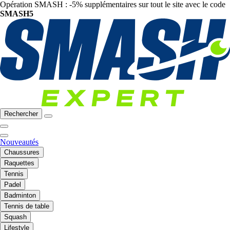
Opération SMASH : -5% supplémentaires sur tout le site avec le code
SMASH5
Rechercher
Nouveautés
Chaussures
Raquettes
Tennis
Padel
Badminton
Tennis de table
Squash
Lifestyle