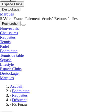
Espace Clubs
Déstockage
Marques
SAV en France
Paiement sécurisé
Retours faciles
Rechercher
Nouveautés
Chaussures
Raquettes
Tennis
Padel
Badminton
Tennis de table
Squash
Lifestyle
Espace Clubs
Déstockage
Marques
Accueil
/
Badminton
/
Raquettes
/
Débutant
/
FZ Forza