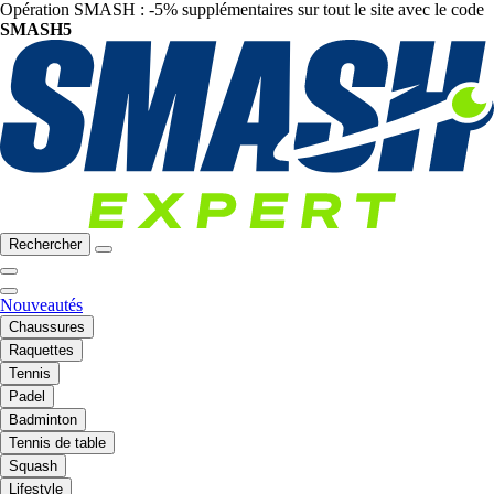
Opération SMASH : -5% supplémentaires sur tout le site avec le code
SMASH5
Rechercher
Nouveautés
Chaussures
Raquettes
Tennis
Padel
Badminton
Tennis de table
Squash
Lifestyle