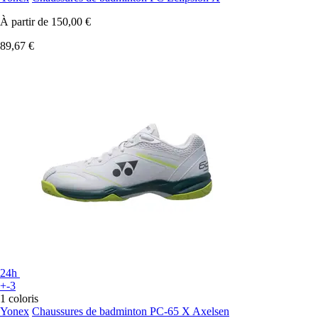
À partir de
150,00 €
89,67 €
24h
+-3
1 coloris
Yonex
Chaussures de badminton PC-65 X Axelsen