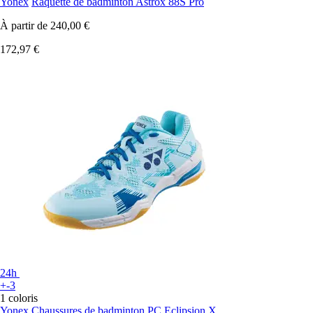
Yonex
Raquette de badminton Astrox 88S Pro
À partir de
240,00 €
172,97 €
24h
+-3
1 coloris
Yonex
Chaussures de badminton PC Eclipsion X