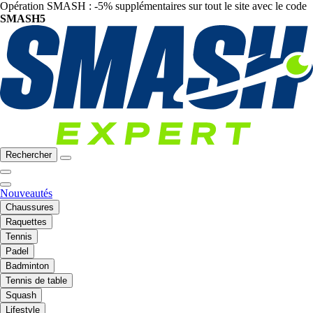
Opération SMASH : -5% supplémentaires sur tout le site avec le code
SMASH5
Rechercher
Nouveautés
Chaussures
Raquettes
Tennis
Padel
Badminton
Tennis de table
Squash
Lifestyle