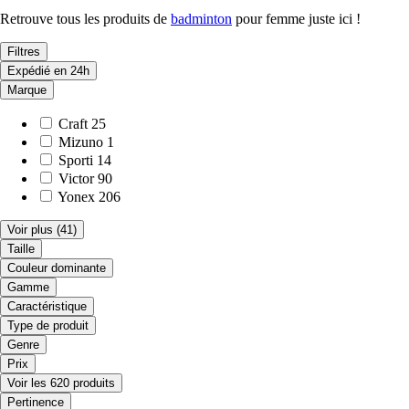
Retrouve tous les produits de
badminton
pour femme juste ici !
Filtres
Expédié en 24h
Marque
Craft
25
Mizuno
1
Sporti
14
Victor
90
Yonex
206
Voir plus
(41)
Taille
Couleur dominante
Gamme
Caractéristique
Type de produit
Genre
Prix
Voir les 620 produits
Pertinence