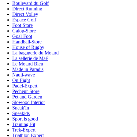
Boulevard du Golf
Direct Running
Direct-Volley
Espace Golf
Foot-Store
Galop-Store
Goal-Foot
Handball-Store
House of Rugby
La bagagerie du Motard
La sellerie de Maé
Le Motard Bleu
Made in Paradis
Nauti-wave
On-Fight
Padel-Expert
Pecheur-Store
Pet and Garden
Slowood Interior
Sneak'In
Sneakids
Sport is good
Training-Fit
Trek-Expert
Triathlon Expert