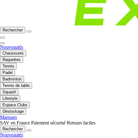
Rechercher
Nouveautés
Chaussures
Raquettes
Tennis
Padel
Badminton
Tennis de table
Squash
Lifestyle
Espace Clubs
Déstockage
Marques
SAV en France
Paiement sécurisé
Retours faciles
Rechercher
Nouveautés