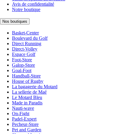
Avis de confidentialité
Notre boutique
Nos boutiques
Basket-Center
Boulevard du Golf
Direct Running
Direct-Volley
Espace Golf
Foot-Store
Galop-Store
Goal-Foot
Handball-Store
House of Rugby
La bagagerie du Motard
La sellerie de Maé
Le Motard Bleu
Made in Paradis
Nauti-wave
On-Fight
Padel-Expert
Pecheur-Store
Pet and Garden