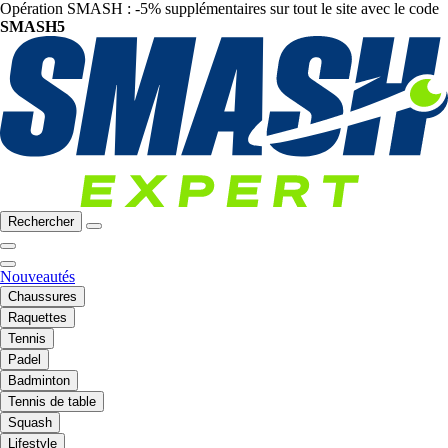
Opération SMASH : -5% supplémentaires sur tout le site avec le code
SMASH5
Rechercher
Nouveautés
Chaussures
Raquettes
Tennis
Padel
Badminton
Tennis de table
Squash
Lifestyle