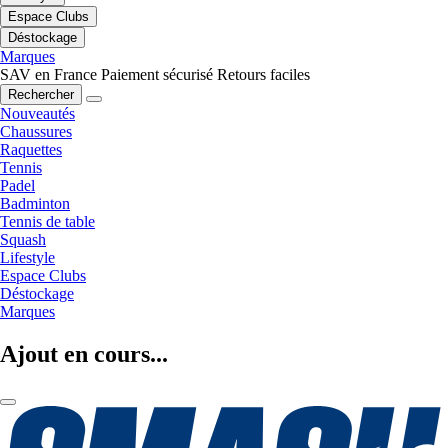
Espace Clubs
Déstockage
Marques
SAV en France
Paiement sécurisé
Retours faciles
Rechercher
Nouveautés
Chaussures
Raquettes
Tennis
Padel
Badminton
Tennis de table
Squash
Lifestyle
Espace Clubs
Déstockage
Marques
Ajout en cours...