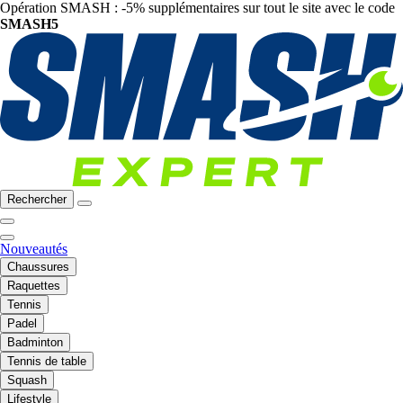
Opération SMASH : -5% supplémentaires sur tout le site avec le code
SMASH5
Rechercher
Nouveautés
Chaussures
Raquettes
Tennis
Padel
Badminton
Tennis de table
Squash
Lifestyle