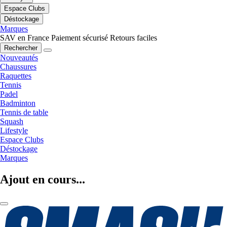
Espace Clubs
Déstockage
Marques
SAV en France
Paiement sécurisé
Retours faciles
Rechercher
Nouveautés
Chaussures
Raquettes
Tennis
Padel
Badminton
Tennis de table
Squash
Lifestyle
Espace Clubs
Déstockage
Marques
Ajout en cours...