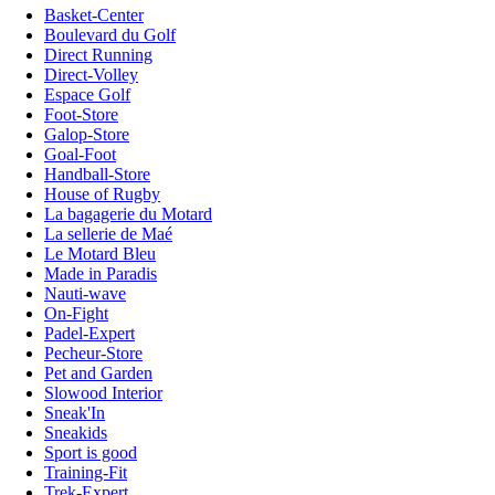
Basket-Center
Boulevard du Golf
Direct Running
Direct-Volley
Espace Golf
Foot-Store
Galop-Store
Goal-Foot
Handball-Store
House of Rugby
La bagagerie du Motard
La sellerie de Maé
Le Motard Bleu
Made in Paradis
Nauti-wave
On-Fight
Padel-Expert
Pecheur-Store
Pet and Garden
Slowood Interior
Sneak'In
Sneakids
Sport is good
Training-Fit
Trek-Expert