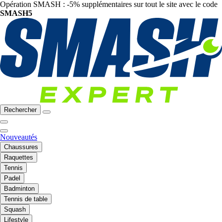
Opération SMASH : -5% supplémentaires sur tout le site avec le code
SMASH5
Rechercher
Nouveautés
Chaussures
Raquettes
Tennis
Padel
Badminton
Tennis de table
Squash
Lifestyle