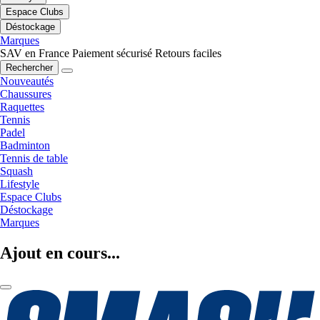
Espace Clubs
Déstockage
Marques
SAV en France
Paiement sécurisé
Retours faciles
Rechercher
Nouveautés
Chaussures
Raquettes
Tennis
Padel
Badminton
Tennis de table
Squash
Lifestyle
Espace Clubs
Déstockage
Marques
Ajout en cours...