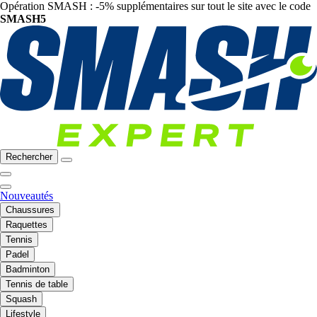
Opération SMASH : -5% supplémentaires sur tout le site avec le code
SMASH5
Rechercher
Nouveautés
Chaussures
Raquettes
Tennis
Padel
Badminton
Tennis de table
Squash
Lifestyle