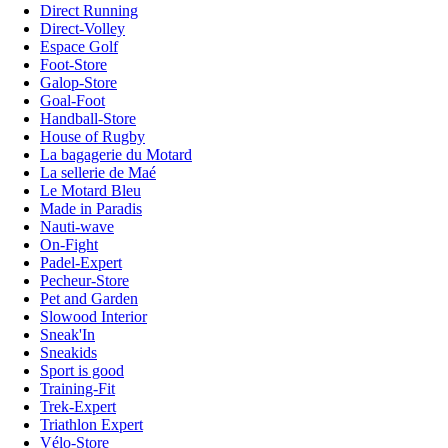
Direct Running
Direct-Volley
Espace Golf
Foot-Store
Galop-Store
Goal-Foot
Handball-Store
House of Rugby
La bagagerie du Motard
La sellerie de Maé
Le Motard Bleu
Made in Paradis
Nauti-wave
On-Fight
Padel-Expert
Pecheur-Store
Pet and Garden
Slowood Interior
Sneak'In
Sneakids
Sport is good
Training-Fit
Trek-Expert
Triathlon Expert
Vélo-Store