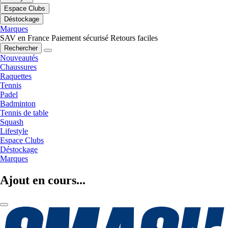
Espace Clubs
Déstockage
Marques
SAV en France
Paiement sécurisé
Retours faciles
Rechercher
Nouveautés
Chaussures
Raquettes
Tennis
Padel
Badminton
Tennis de table
Squash
Lifestyle
Espace Clubs
Déstockage
Marques
Ajout en cours...