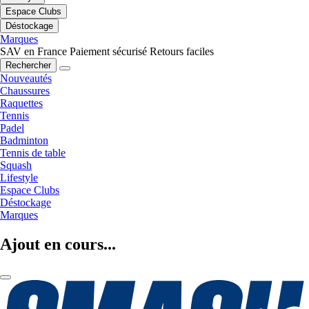
Espace Clubs
Déstockage
Marques
SAV en France
Paiement sécurisé
Retours faciles
Rechercher
Nouveautés
Chaussures
Raquettes
Tennis
Padel
Badminton
Tennis de table
Squash
Lifestyle
Espace Clubs
Déstockage
Marques
Ajout en cours...