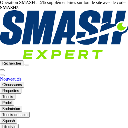
Opération SMASH : -5% supplémentaires sur tout le site avec le code
SMASH5
Rechercher
Nouveautés
Chaussures
Raquettes
Tennis
Padel
Badminton
Tennis de table
Squash
Lifestyle