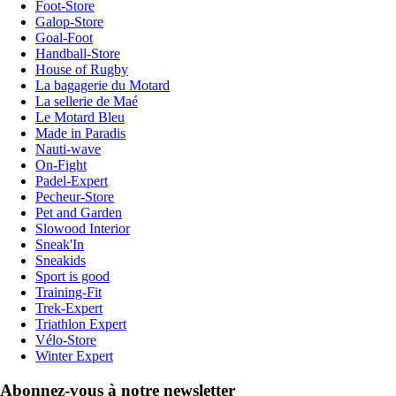
Foot-Store
Galop-Store
Goal-Foot
Handball-Store
House of Rugby
La bagagerie du Motard
La sellerie de Maé
Le Motard Bleu
Made in Paradis
Nauti-wave
On-Fight
Padel-Expert
Pecheur-Store
Pet and Garden
Slowood Interior
Sneak'In
Sneakids
Sport is good
Training-Fit
Trek-Expert
Triathlon Expert
Vélo-Store
Winter Expert
Abonnez-vous à notre newsletter