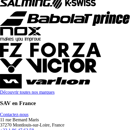
Découvrir toutes nos marques
SAV en France
Contactez-nous
11 rue Bernard Maris
37270 Montlouis-sur-Loire, France