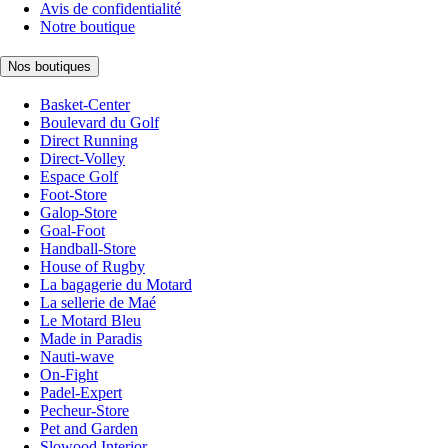
Avis de confidentialité
Notre boutique
Nos boutiques
Basket-Center
Boulevard du Golf
Direct Running
Direct-Volley
Espace Golf
Foot-Store
Galop-Store
Goal-Foot
Handball-Store
House of Rugby
La bagagerie du Motard
La sellerie de Maé
Le Motard Bleu
Made in Paradis
Nauti-wave
On-Fight
Padel-Expert
Pecheur-Store
Pet and Garden
Slowood Interior