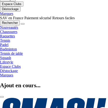
Espace Clubs
Déstockage
Marques
SAV en France
Paiement sécurisé
Retours faciles
Rechercher
Nouveautés
Chaussures
Raquettes
Tennis
Padel
Badminton
Tennis de table
Squash
Lifestyle
Espace Clubs
Déstockage
Marques
Ajout en cours...