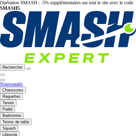
Opération SMASH : -5% supplémentaires sur tout le site avec le code
SMASH5
Rechercher
Nouveautés
Chaussures
Raquettes
Tennis
Padel
Badminton
Tennis de table
Squash
Lifestyle