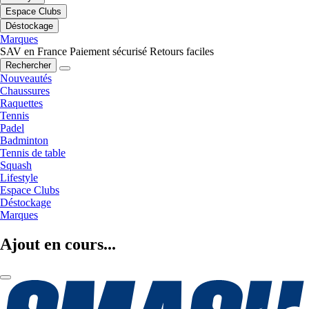
Espace Clubs
Déstockage
Marques
SAV en France
Paiement sécurisé
Retours faciles
Rechercher
Nouveautés
Chaussures
Raquettes
Tennis
Padel
Badminton
Tennis de table
Squash
Lifestyle
Espace Clubs
Déstockage
Marques
Ajout en cours...