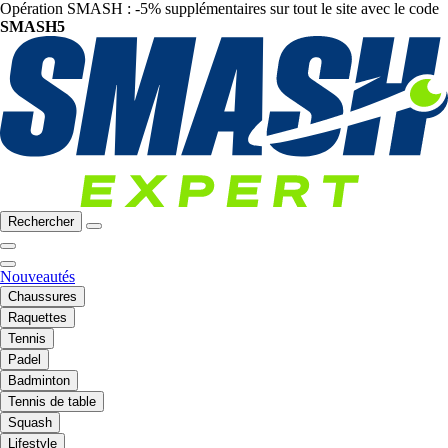
Opération SMASH : -5% supplémentaires sur tout le site avec le code
SMASH5
Rechercher
Nouveautés
Chaussures
Raquettes
Tennis
Padel
Badminton
Tennis de table
Squash
Lifestyle