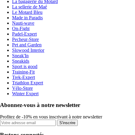
La bagagerie du Motard
La sellerie de Maé
Le Motard Bleu
Made in Paradis
Nauti-wave
On-Fight
Padel-Expert
Pecheur-Store
Pet and Garden
Slowood Interior
Sneak'In
Sneakids
Sport is good
Training-Fit
Trek-Expert
Triathlon Expert
Vélo-Store
Winter Expert
Abonnez-vous à notre newsletter
Profitez de -10% en vous inscrivant à notre newsletter
S'inscrire
Restons connectés