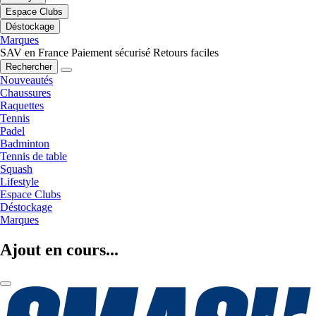
Espace Clubs
Déstockage
Marques
SAV en France
Paiement sécurisé
Retours faciles
Rechercher
Nouveautés
Chaussures
Raquettes
Tennis
Padel
Badminton
Tennis de table
Squash
Lifestyle
Espace Clubs
Déstockage
Marques
Ajout en cours...