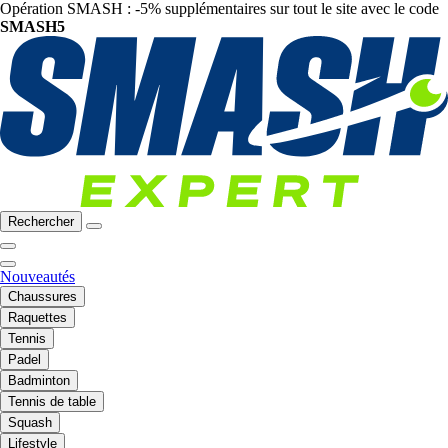
Opération SMASH : -5% supplémentaires sur tout le site avec le code
SMASH5
Rechercher
Nouveautés
Chaussures
Raquettes
Tennis
Padel
Badminton
Tennis de table
Squash
Lifestyle