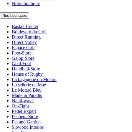
Notre boutique
Nos boutiques
Basket-Center
Boulevard du Golf
Direct Running
Direct-Volley
Espace Golf
Foot-Store
Galop-Store
Goal-Foot
Handball-Store
House of Rugby
La bagagerie du Motard
La sellerie de Maé
Le Motard Bleu
Made in Paradis
Nauti-wave
On-Fight
Padel-Expert
Pecheur-Store
Pet and Garden
Slowood Interior