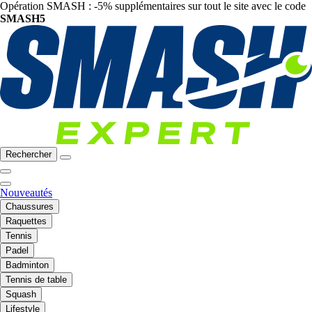
Opération SMASH : -5% supplémentaires sur tout le site avec le code
SMASH5
Rechercher
Nouveautés
Chaussures
Raquettes
Tennis
Padel
Badminton
Tennis de table
Squash
Lifestyle