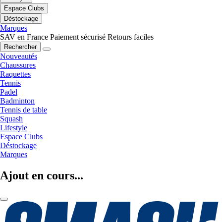
Espace Clubs
Déstockage
Marques
SAV en France
Paiement sécurisé
Retours faciles
Rechercher
Nouveautés
Chaussures
Raquettes
Tennis
Padel
Badminton
Tennis de table
Squash
Lifestyle
Espace Clubs
Déstockage
Marques
Ajout en cours...