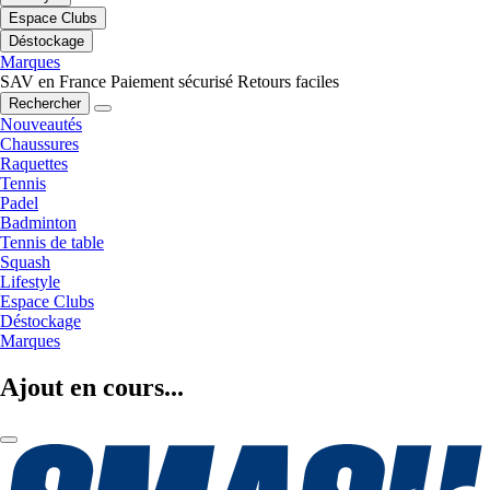
Espace Clubs
Déstockage
Marques
SAV en France
Paiement sécurisé
Retours faciles
Rechercher
Nouveautés
Chaussures
Raquettes
Tennis
Padel
Badminton
Tennis de table
Squash
Lifestyle
Espace Clubs
Déstockage
Marques
Ajout en cours...