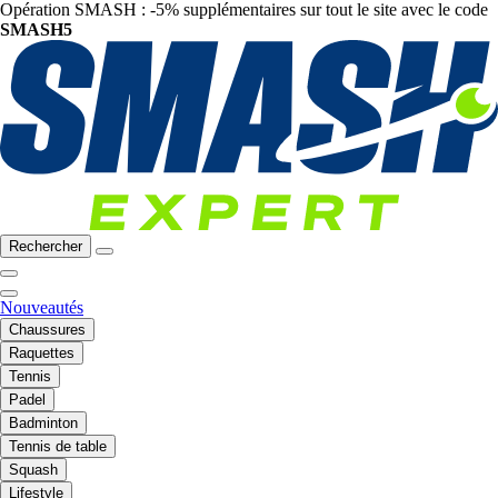
Opération SMASH : -5% supplémentaires sur tout le site avec le code
SMASH5
Rechercher
Nouveautés
Chaussures
Raquettes
Tennis
Padel
Badminton
Tennis de table
Squash
Lifestyle