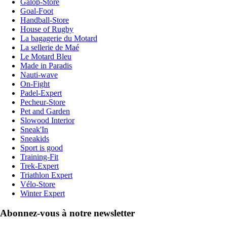
Galop-Store
Goal-Foot
Handball-Store
House of Rugby
La bagagerie du Motard
La sellerie de Maé
Le Motard Bleu
Made in Paradis
Nauti-wave
On-Fight
Padel-Expert
Pecheur-Store
Pet and Garden
Slowood Interior
Sneak'In
Sneakids
Sport is good
Training-Fit
Trek-Expert
Triathlon Expert
Vélo-Store
Winter Expert
Abonnez-vous à notre newsletter