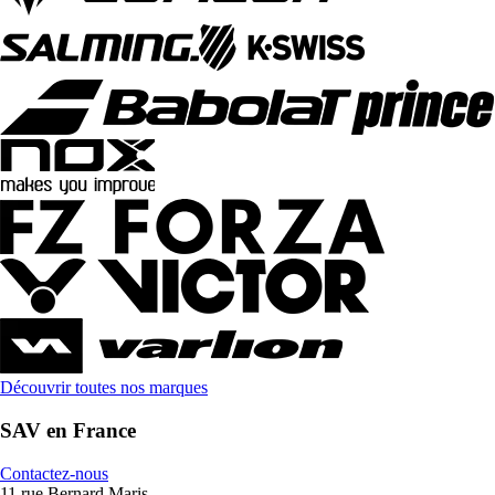
Découvrir toutes nos marques
SAV en France
Contactez-nous
11 rue Bernard Maris