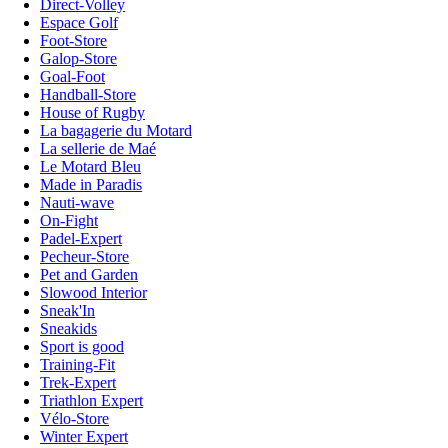
Direct-Volley
Espace Golf
Foot-Store
Galop-Store
Goal-Foot
Handball-Store
House of Rugby
La bagagerie du Motard
La sellerie de Maé
Le Motard Bleu
Made in Paradis
Nauti-wave
On-Fight
Padel-Expert
Pecheur-Store
Pet and Garden
Slowood Interior
Sneak'In
Sneakids
Sport is good
Training-Fit
Trek-Expert
Triathlon Expert
Vélo-Store
Winter Expert