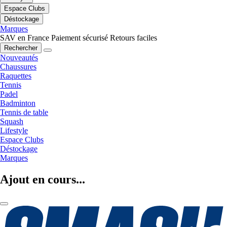
Espace Clubs
Déstockage
Marques
SAV en France
Paiement sécurisé
Retours faciles
Rechercher
Nouveautés
Chaussures
Raquettes
Tennis
Padel
Badminton
Tennis de table
Squash
Lifestyle
Espace Clubs
Déstockage
Marques
Ajout en cours...