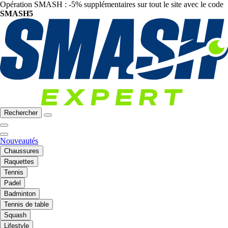
Opération SMASH : -5% supplémentaires sur tout le site avec le code
SMASH5
Rechercher
Nouveautés
Chaussures
Raquettes
Tennis
Padel
Badminton
Tennis de table
Squash
Lifestyle