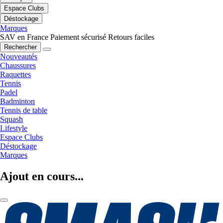
Espace Clubs
Déstockage
Marques
SAV en France
Paiement sécurisé
Retours faciles
Rechercher
Nouveautés
Chaussures
Raquettes
Tennis
Padel
Badminton
Tennis de table
Squash
Lifestyle
Espace Clubs
Déstockage
Marques
Ajout en cours...