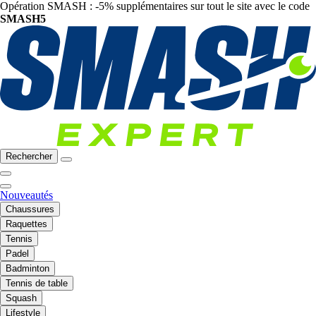
Opération SMASH : -5% supplémentaires sur tout le site avec le code
SMASH5
Rechercher
Nouveautés
Chaussures
Raquettes
Tennis
Padel
Badminton
Tennis de table
Squash
Lifestyle