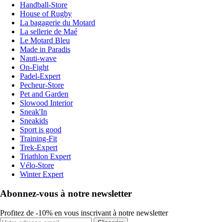
Handball-Store
House of Rugby
La bagagerie du Motard
La sellerie de Maé
Le Motard Bleu
Made in Paradis
Nauti-wave
On-Fight
Padel-Expert
Pecheur-Store
Pet and Garden
Slowood Interior
Sneak'In
Sneakids
Sport is good
Training-Fit
Trek-Expert
Triathlon Expert
Vélo-Store
Winter Expert
Abonnez-vous à notre newsletter
Profitez de -10% en vous inscrivant à notre newsletter