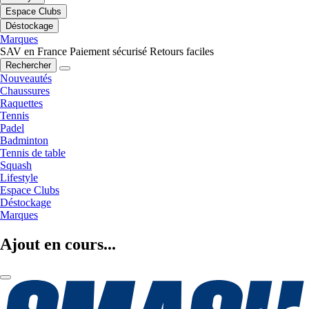
Espace Clubs
Déstockage
Marques
SAV en France
Paiement sécurisé
Retours faciles
Rechercher
Nouveautés
Chaussures
Raquettes
Tennis
Padel
Badminton
Tennis de table
Squash
Lifestyle
Espace Clubs
Déstockage
Marques
Ajout en cours...