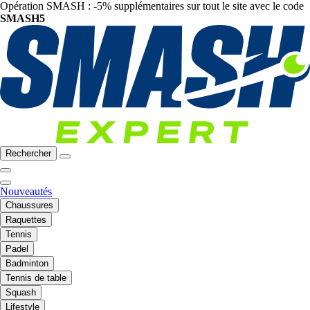
Opération SMASH : -5% supplémentaires sur tout le site avec le code
SMASH5
Rechercher
Nouveautés
Chaussures
Raquettes
Tennis
Padel
Badminton
Tennis de table
Squash
Lifestyle