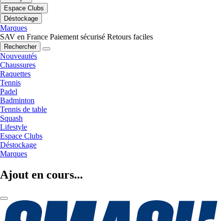
Espace Clubs
Déstockage
Marques
SAV en France
Paiement sécurisé
Retours faciles
Rechercher
Nouveautés
Chaussures
Raquettes
Tennis
Padel
Badminton
Tennis de table
Squash
Lifestyle
Espace Clubs
Déstockage
Marques
Ajout en cours...