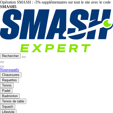
Opération SMASH : -5% supplémentaires sur tout le site avec le code
SMASH5
Rechercher
Nouveautés
Chaussures
Raquettes
Tennis
Padel
Badminton
Tennis de table
Squash
Lifestyle