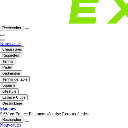
Rechercher
Nouveautés
Chaussures
Raquettes
Tennis
Padel
Badminton
Tennis de table
Squash
Lifestyle
Espace Clubs
Déstockage
Marques
SAV en France
Paiement sécurisé
Retours faciles
Rechercher
Nouveautés