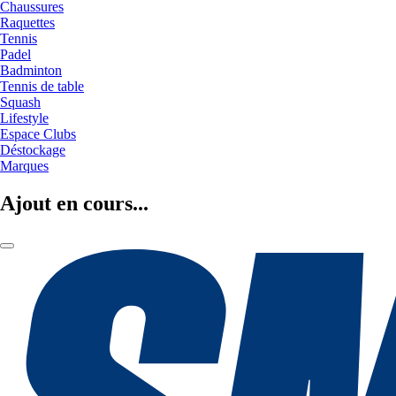
Chaussures
Raquettes
Tennis
Padel
Badminton
Tennis de table
Squash
Lifestyle
Espace Clubs
Déstockage
Marques
Ajout en cours...