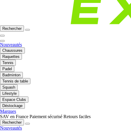
Rechercher
Nouveautés
Chaussures
Raquettes
Tennis
Padel
Badminton
Tennis de table
Squash
Lifestyle
Espace Clubs
Déstockage
Marques
SAV en France
Paiement sécurisé
Retours faciles
Rechercher
Nouveautés