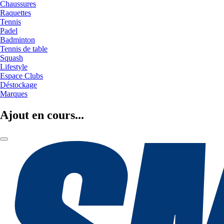
Chaussures
Raquettes
Tennis
Padel
Badminton
Tennis de table
Squash
Lifestyle
Espace Clubs
Déstockage
Marques
Ajout en cours...