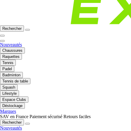
Rechercher
Nouveautés
Chaussures
Raquettes
Tennis
Padel
Badminton
Tennis de table
Squash
Lifestyle
Espace Clubs
Déstockage
Marques
SAV en France
Paiement sécurisé
Retours faciles
Rechercher
Nouveautés