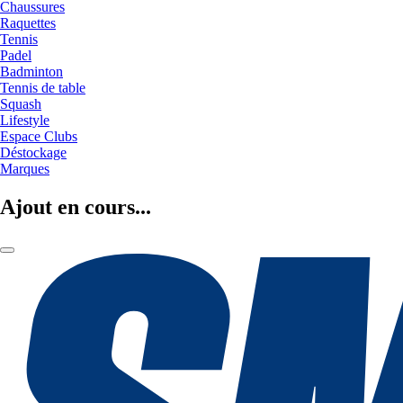
Chaussures
Raquettes
Tennis
Padel
Badminton
Tennis de table
Squash
Lifestyle
Espace Clubs
Déstockage
Marques
Ajout en cours...