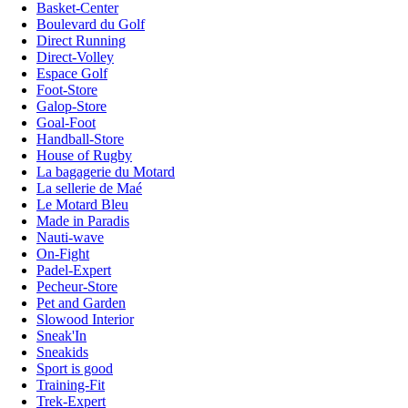
Basket-Center
Boulevard du Golf
Direct Running
Direct-Volley
Espace Golf
Foot-Store
Galop-Store
Goal-Foot
Handball-Store
House of Rugby
La bagagerie du Motard
La sellerie de Maé
Le Motard Bleu
Made in Paradis
Nauti-wave
On-Fight
Padel-Expert
Pecheur-Store
Pet and Garden
Slowood Interior
Sneak'In
Sneakids
Sport is good
Training-Fit
Trek-Expert