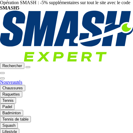
Opération SMASH : -5% supplémentaires sur tout le site avec le code
SMASH5
Rechercher
Nouveautés
Chaussures
Raquettes
Tennis
Padel
Badminton
Tennis de table
Squash
Lifestyle