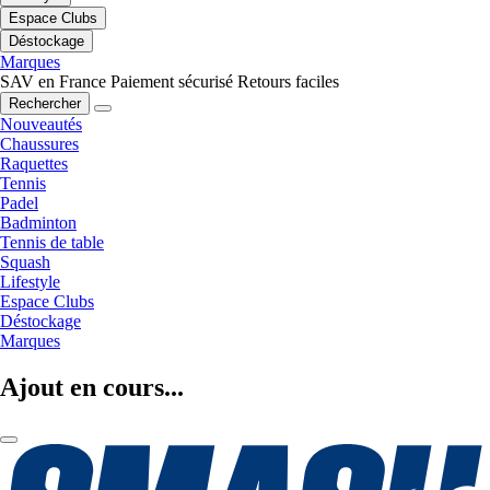
Espace Clubs
Déstockage
Marques
SAV en France
Paiement sécurisé
Retours faciles
Rechercher
Nouveautés
Chaussures
Raquettes
Tennis
Padel
Badminton
Tennis de table
Squash
Lifestyle
Espace Clubs
Déstockage
Marques
Ajout en cours...