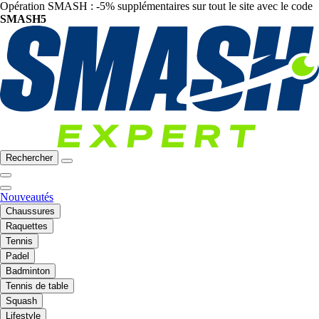
Opération SMASH : -5% supplémentaires sur tout le site avec le code
SMASH5
Rechercher
Nouveautés
Chaussures
Raquettes
Tennis
Padel
Badminton
Tennis de table
Squash
Lifestyle