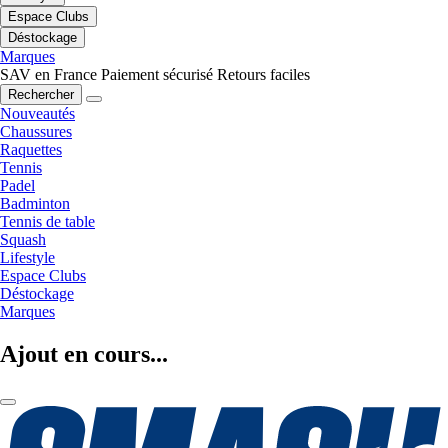
Espace Clubs
Déstockage
Marques
SAV en France
Paiement sécurisé
Retours faciles
Rechercher
Nouveautés
Chaussures
Raquettes
Tennis
Padel
Badminton
Tennis de table
Squash
Lifestyle
Espace Clubs
Déstockage
Marques
Ajout en cours...