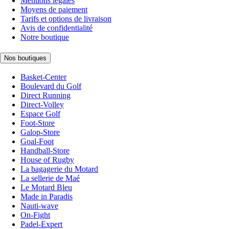
Mentions légales
Moyens de paiement
Tarifs et options de livraison
Avis de confidentialité
Notre boutique
Nos boutiques
Basket-Center
Boulevard du Golf
Direct Running
Direct-Volley
Espace Golf
Foot-Store
Galop-Store
Goal-Foot
Handball-Store
House of Rugby
La bagagerie du Motard
La sellerie de Maé
Le Motard Bleu
Made in Paradis
Nauti-wave
On-Fight
Padel-Expert