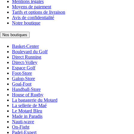
Mentions légales
Moyens de paiement
Tarifs et options de livraison
Avis de confidentialité
Notre boutique
Nos boutiques
Basket-Center
Boulevard du Golf
Direct Running
Direct-Volley
Espace Golf
Foot-Store
Galop-Store
Goal-Foot
Handball-Store
House of Rugby
La bagagerie du Motard
La sellerie de Maé
Le Motard Bleu
Made in Paradis
Nauti-wave
On-Fight
Padel-Expert