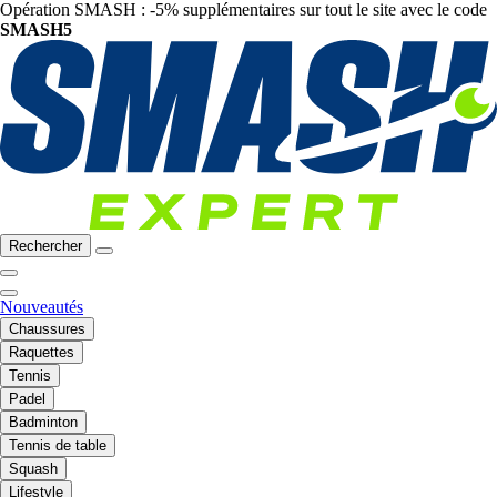
Opération SMASH : -5% supplémentaires sur tout le site avec le code
SMASH5
Rechercher
Nouveautés
Chaussures
Raquettes
Tennis
Padel
Badminton
Tennis de table
Squash
Lifestyle