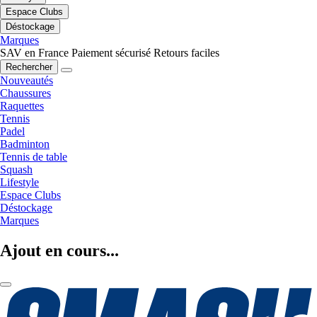
Espace Clubs
Déstockage
Marques
SAV en France
Paiement sécurisé
Retours faciles
Rechercher
Nouveautés
Chaussures
Raquettes
Tennis
Padel
Badminton
Tennis de table
Squash
Lifestyle
Espace Clubs
Déstockage
Marques
Ajout en cours...