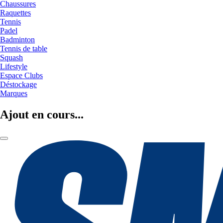
Chaussures
Raquettes
Tennis
Padel
Badminton
Tennis de table
Squash
Lifestyle
Espace Clubs
Déstockage
Marques
Ajout en cours...