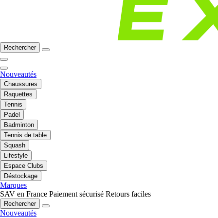
Rechercher
Nouveautés
Chaussures
Raquettes
Tennis
Padel
Badminton
Tennis de table
Squash
Lifestyle
Espace Clubs
Déstockage
Marques
SAV en France
Paiement sécurisé
Retours faciles
Rechercher
Nouveautés