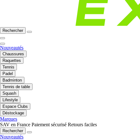
Rechercher
Nouveautés
Chaussures
Raquettes
Tennis
Padel
Badminton
Tennis de table
Squash
Lifestyle
Espace Clubs
Déstockage
Marques
SAV en France
Paiement sécurisé
Retours faciles
Rechercher
Nouveautés