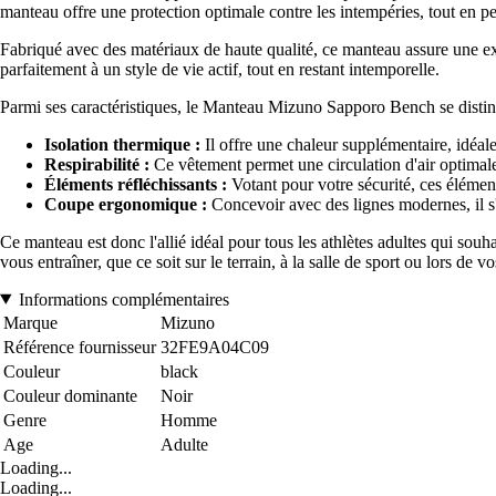
manteau offre une protection optimale contre les intempéries, tout en pe
Fabriqué avec des matériaux de haute qualité, ce manteau assure une exce
parfaitement à un style de vie actif, tout en restant intemporelle.
Parmi ses caractéristiques, le Manteau Mizuno Sapporo Bench se distin
Isolation thermique :
Il offre une chaleur supplémentaire, idéale 
Respirabilité :
Ce vêtement permet une circulation d'air optimale,
Éléments réfléchissants :
Votant pour votre sécurité, ces élément
Coupe ergonomique :
Concevoir avec des lignes modernes, il s
Ce manteau est donc l'allié idéal pour tous les athlètes adultes qui s
vous entraîner, que ce soit sur le terrain, à la salle de sport ou lors d
Informations complémentaires
Marque
Mizuno
Référence fournisseur
32FE9A04C09
Couleur
black
Couleur dominante
Noir
Genre
Homme
Age
Adulte
Loading...
Loading...