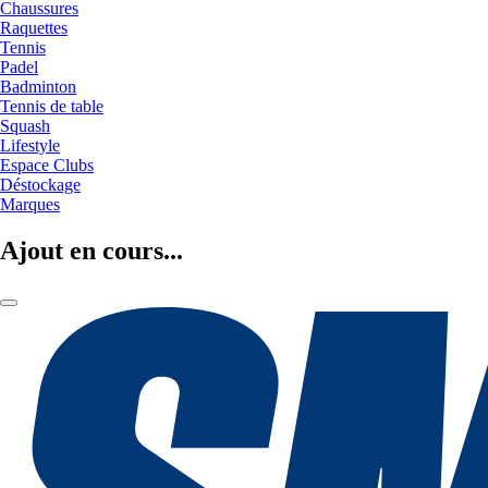
Chaussures
Raquettes
Tennis
Padel
Badminton
Tennis de table
Squash
Lifestyle
Espace Clubs
Déstockage
Marques
Ajout en cours...