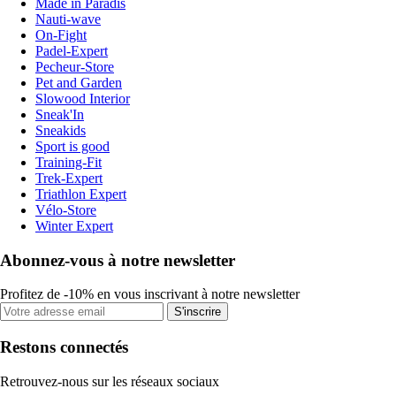
Made in Paradis
Nauti-wave
On-Fight
Padel-Expert
Pecheur-Store
Pet and Garden
Slowood Interior
Sneak'In
Sneakids
Sport is good
Training-Fit
Trek-Expert
Triathlon Expert
Vélo-Store
Winter Expert
Abonnez-vous à notre newsletter
Profitez de -10% en vous inscrivant à notre newsletter
S'inscrire
Restons connectés
Retrouvez-nous sur les réseaux sociaux