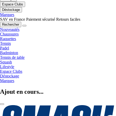
Espace Clubs
Déstockage
Marques
SAV en France
Paiement sécurisé
Retours faciles
Rechercher
Nouveautés
Chaussures
Raquettes
Tennis
Padel
Badminton
Tennis de table
Squash
Lifestyle
Espace Clubs
Déstockage
Marques
Ajout en cours...