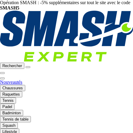
Opération SMASH : -5% supplémentaires sur tout le site avec le code
SMASH5
Rechercher
Nouveautés
Chaussures
Raquettes
Tennis
Padel
Badminton
Tennis de table
Squash
Lifestyle