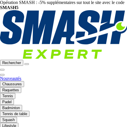
Opération SMASH : -5% supplémentaires sur tout le site avec le code
SMASH5
Rechercher
Nouveautés
Chaussures
Raquettes
Tennis
Padel
Badminton
Tennis de table
Squash
Lifestyle