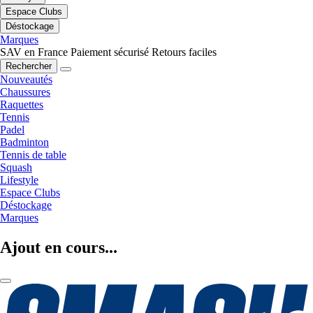
Espace Clubs
Déstockage
Marques
SAV en France
Paiement sécurisé
Retours faciles
Rechercher
Nouveautés
Chaussures
Raquettes
Tennis
Padel
Badminton
Tennis de table
Squash
Lifestyle
Espace Clubs
Déstockage
Marques
Ajout en cours...