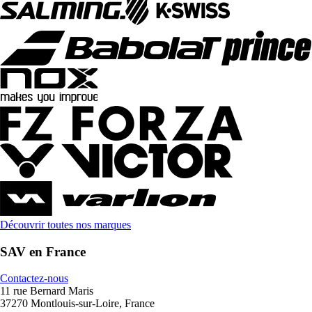
Découvrir toutes nos marques
SAV en France
Contactez-nous
11 rue Bernard Maris
37270 Montlouis-sur-Loire, France