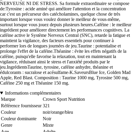
NERVEUSE NI DE STRESS. Sa formule extraordinaire se compose
de:Tyrosine : acide aminé qui améliore l'attention et la concentration
car c'est un précurseur des catécholamines, quelque chose de très
important lorsque vous voulez donner le meilleur de vous-même,
surtout lorsque vous jouez depuis plusieurs heures.Caféine : le meilleur
ingrédient pour améliorer directement les performances cognitives. La
caféine active le Système Nerveux Central (SNC), retarde la fatigue et
maintient la vigilance, des facteurs essentiels pour continuer à
performer lors de longues journées de jeu.Taurine : potentialise et
prolonge l'effet de la caféine.Théanine : évite les effets négatifs de la
caféine, puisqu'elle favorise la relaxation, tout en maintenant la
vigilance, réduisant ainsi le stress et l'anxiété produits par le
jeu.IngrédientsTaurine, tyrosine, caféine anhydre, théanine et
édulcorants : sucralose et acésulfame-K.SaveursBlue Ice, Golden Mad
Apple, Red Blast. Composition : Taurine 1000 mg, Tyrosine 500 mg,
Caféine 250 mg et Théanine 150 mg.
Informations complémentaires
Marque
Crown Sport Nutrition
Référence fournisseur
321
Couleur
noir/orange/bleu
Couleur dominante
Noir
Genre
Mixte
Age
Adulte