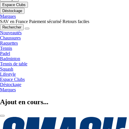
Espace Clubs
Déstockage
Marques
SAV en France
Paiement sécurisé
Retours faciles
Rechercher
Nouveautés
Chaussures
Raquettes
Tennis
Padel
Badminton
Tennis de table
Squash
Lifestyle
Espace Clubs
Déstockage
Marques
Ajout en cours...