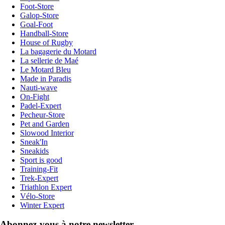
Foot-Store
Galop-Store
Goal-Foot
Handball-Store
House of Rugby
La bagagerie du Motard
La sellerie de Maé
Le Motard Bleu
Made in Paradis
Nauti-wave
On-Fight
Padel-Expert
Pecheur-Store
Pet and Garden
Slowood Interior
Sneak'In
Sneakids
Sport is good
Training-Fit
Trek-Expert
Triathlon Expert
Vélo-Store
Winter Expert
Abonnez-vous à notre newsletter