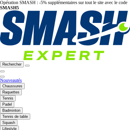
Opération SMASH : -5% supplémentaires sur tout le site avec le code
SMASH5
Rechercher
Nouveautés
Chaussures
Raquettes
Tennis
Padel
Badminton
Tennis de table
Squash
Lifestyle