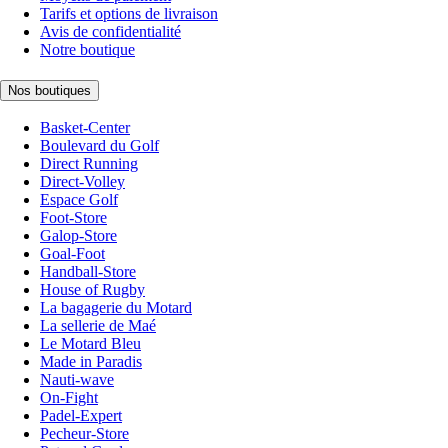
Tarifs et options de livraison
Avis de confidentialité
Notre boutique
Nos boutiques
Basket-Center
Boulevard du Golf
Direct Running
Direct-Volley
Espace Golf
Foot-Store
Galop-Store
Goal-Foot
Handball-Store
House of Rugby
La bagagerie du Motard
La sellerie de Maé
Le Motard Bleu
Made in Paradis
Nauti-wave
On-Fight
Padel-Expert
Pecheur-Store