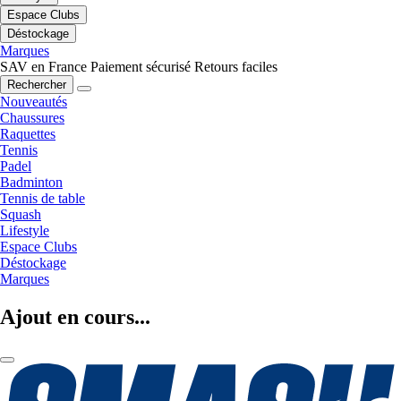
Espace Clubs
Déstockage
Marques
SAV en France
Paiement sécurisé
Retours faciles
Rechercher
Nouveautés
Chaussures
Raquettes
Tennis
Padel
Badminton
Tennis de table
Squash
Lifestyle
Espace Clubs
Déstockage
Marques
Ajout en cours...