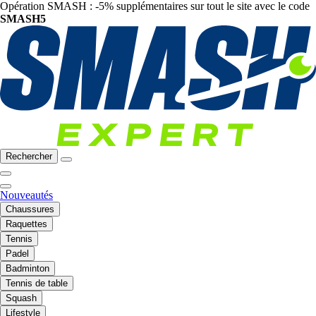
Opération SMASH : -5% supplémentaires sur tout le site avec le code
SMASH5
Rechercher
Nouveautés
Chaussures
Raquettes
Tennis
Padel
Badminton
Tennis de table
Squash
Lifestyle