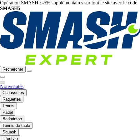
Opération SMASH : -5% supplémentaires sur tout le site avec le code
SMASH5
Rechercher
Nouveautés
Chaussures
Raquettes
Tennis
Padel
Badminton
Tennis de table
Squash
Lifestyle