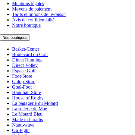
Mentions légales
Moyens de paiement
Tarifs et options de livraison
Avis de confidentialité
Notre boutique
Nos boutiques
Basket-Center
Boulevard du Golf
Direct Running
Direct-Volley
Espace Golf
Foot-Store
Galop-Store
Goal-Foot
Handball-Store
House of Rugby
La bagagerie du Motard
La sellerie de Maé
Le Motard Bleu
Made in Paradis
Nauti-wave
On-Fight