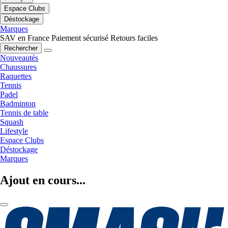
Espace Clubs
Déstockage
Marques
SAV en France
Paiement sécurisé
Retours faciles
Rechercher
Nouveautés
Chaussures
Raquettes
Tennis
Padel
Badminton
Tennis de table
Squash
Lifestyle
Espace Clubs
Déstockage
Marques
Ajout en cours...