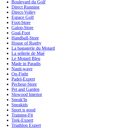
Boulevard du Golf
Direct Running
Direct-Volley
Espace Golf
Foot-Store
Galop-Store
Goal-Foot
Handball-Store
House of Rugby
La bagagerie du Motard
La sellerie de Maé
Le Motard Bleu
Made in Paradis
Nauti-wave
On-Fight
Padel-Expert
Pecheur-Store
Pet and Garden
Slowood Interior
Sneak'In
Sneakids
Sport is good
Training-Fit
Trek-Expert
Triathlon Expert