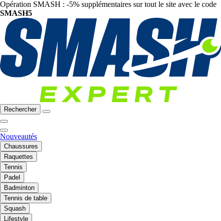
Opération SMASH : -5% supplémentaires sur tout le site avec le code
SMASH5
Rechercher
Nouveautés
Chaussures
Raquettes
Tennis
Padel
Badminton
Tennis de table
Squash
Lifestyle