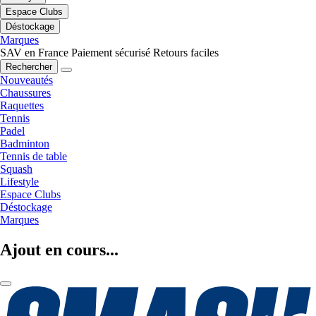
Espace Clubs
Déstockage
Marques
SAV en France
Paiement sécurisé
Retours faciles
Rechercher
Nouveautés
Chaussures
Raquettes
Tennis
Padel
Badminton
Tennis de table
Squash
Lifestyle
Espace Clubs
Déstockage
Marques
Ajout en cours...