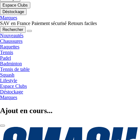
Espace Clubs
Déstockage
Marques
SAV en France
Paiement sécurisé
Retours faciles
Rechercher
Nouveautés
Chaussures
Raquettes
Tennis
Padel
Badminton
Tennis de table
Squash
Lifestyle
Espace Clubs
Déstockage
Marques
Ajout en cours...