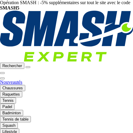
Opération SMASH : -5% supplémentaires sur tout le site avec le code
SMASH5
Rechercher
Nouveautés
Chaussures
Raquettes
Tennis
Padel
Badminton
Tennis de table
Squash
Lifestyle