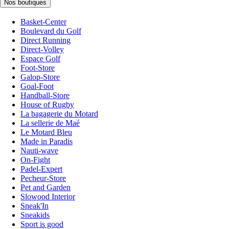
Nos boutiques
Basket-Center
Boulevard du Golf
Direct Running
Direct-Volley
Espace Golf
Foot-Store
Galop-Store
Goal-Foot
Handball-Store
House of Rugby
La bagagerie du Motard
La sellerie de Maé
Le Motard Bleu
Made in Paradis
Nauti-wave
On-Fight
Padel-Expert
Pecheur-Store
Pet and Garden
Slowood Interior
Sneak'In
Sneakids
Sport is good