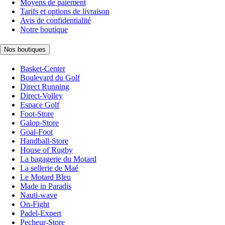
Moyens de paiement
Tarifs et options de livraison
Avis de confidentialité
Notre boutique
Nos boutiques
Basket-Center
Boulevard du Golf
Direct Running
Direct-Volley
Espace Golf
Foot-Store
Galop-Store
Goal-Foot
Handball-Store
House of Rugby
La bagagerie du Motard
La sellerie de Maé
Le Motard Bleu
Made in Paradis
Nauti-wave
On-Fight
Padel-Expert
Pecheur-Store