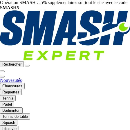
Opération SMASH : -5% supplémentaires sur tout le site avec le code
SMASH5
Rechercher
Nouveautés
Chaussures
Raquettes
Tennis
Padel
Badminton
Tennis de table
Squash
Lifestyle