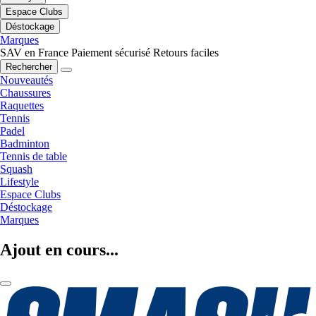
Espace Clubs
Déstockage
Marques
SAV en France
Paiement sécurisé
Retours faciles
Rechercher
Nouveautés
Chaussures
Raquettes
Tennis
Padel
Badminton
Tennis de table
Squash
Lifestyle
Espace Clubs
Déstockage
Marques
Ajout en cours...