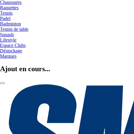
Chaussures
Raquettes
Tennis
Padel
Badminton
Tennis de table
Squash
Lifestyle
Espace Clubs
Déstockage
Marques
Ajout en cours...