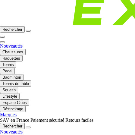
Rechercher
Nouveautés
Chaussures
Raquettes
Tennis
Padel
Badminton
Tennis de table
Squash
Lifestyle
Espace Clubs
Déstockage
Marques
SAV en France
Paiement sécurisé
Retours faciles
Rechercher
Nouveautés