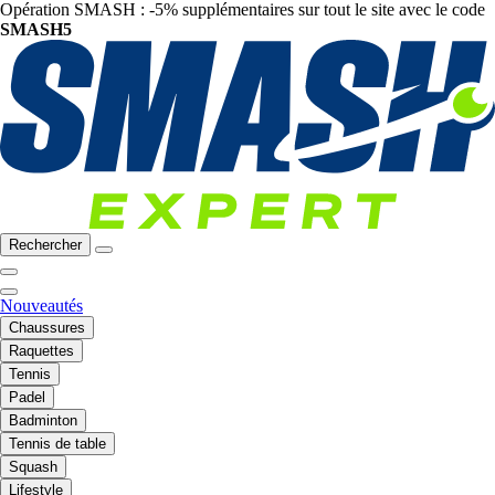
Opération SMASH : -5% supplémentaires sur tout le site avec le code
SMASH5
Rechercher
Nouveautés
Chaussures
Raquettes
Tennis
Padel
Badminton
Tennis de table
Squash
Lifestyle