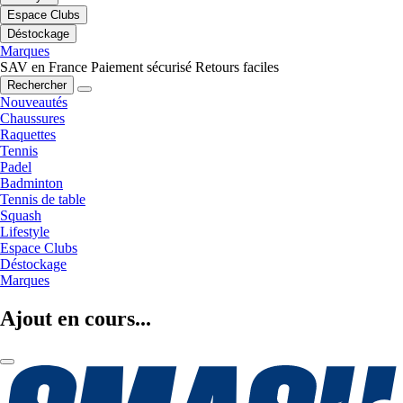
Espace Clubs
Déstockage
Marques
SAV en France
Paiement sécurisé
Retours faciles
Rechercher
Nouveautés
Chaussures
Raquettes
Tennis
Padel
Badminton
Tennis de table
Squash
Lifestyle
Espace Clubs
Déstockage
Marques
Ajout en cours...