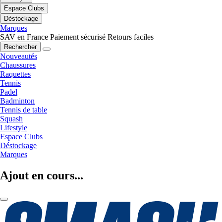
Espace Clubs
Déstockage
Marques
SAV en France
Paiement sécurisé
Retours faciles
Rechercher
Nouveautés
Chaussures
Raquettes
Tennis
Padel
Badminton
Tennis de table
Squash
Lifestyle
Espace Clubs
Déstockage
Marques
Ajout en cours...