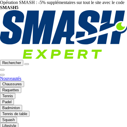
Opération SMASH : -5% supplémentaires sur tout le site avec le code
SMASH5
Rechercher
Nouveautés
Chaussures
Raquettes
Tennis
Padel
Badminton
Tennis de table
Squash
Lifestyle