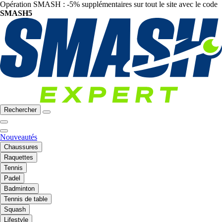
Opération SMASH : -5% supplémentaires sur tout le site avec le code
SMASH5
Rechercher
Nouveautés
Chaussures
Raquettes
Tennis
Padel
Badminton
Tennis de table
Squash
Lifestyle