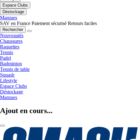
Espace Clubs
Déstockage
Marques
SAV en France
Paiement sécurisé
Retours faciles
Rechercher
Nouveautés
Chaussures
Raquettes
Tennis
Padel
Badminton
Tennis de table
Squash
Lifestyle
Espace Clubs
Déstockage
Marques
Ajout en cours...