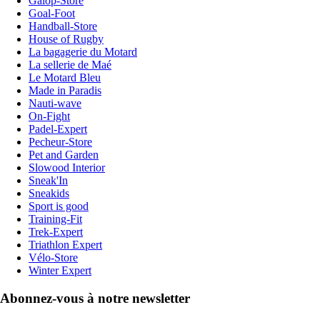
Galop-Store
Goal-Foot
Handball-Store
House of Rugby
La bagagerie du Motard
La sellerie de Maé
Le Motard Bleu
Made in Paradis
Nauti-wave
On-Fight
Padel-Expert
Pecheur-Store
Pet and Garden
Slowood Interior
Sneak'In
Sneakids
Sport is good
Training-Fit
Trek-Expert
Triathlon Expert
Vélo-Store
Winter Expert
Abonnez-vous à notre newsletter