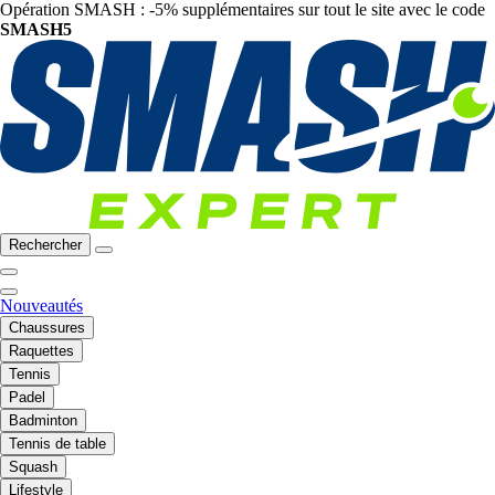
Opération SMASH : -5% supplémentaires sur tout le site avec le code
SMASH5
Rechercher
Nouveautés
Chaussures
Raquettes
Tennis
Padel
Badminton
Tennis de table
Squash
Lifestyle