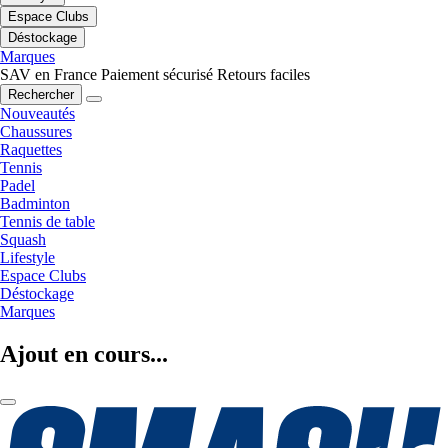
Espace Clubs
Déstockage
Marques
SAV en France
Paiement sécurisé
Retours faciles
Rechercher
Nouveautés
Chaussures
Raquettes
Tennis
Padel
Badminton
Tennis de table
Squash
Lifestyle
Espace Clubs
Déstockage
Marques
Ajout en cours...